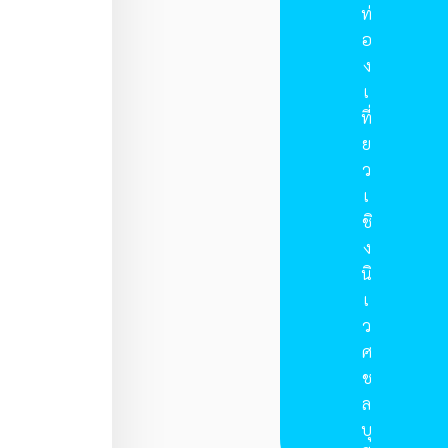
ท่
อ
ง
เ
ที่
ย
ว
เ
ชิ
ง
นิ
เ
ว
ศ
ช
ล
บุ