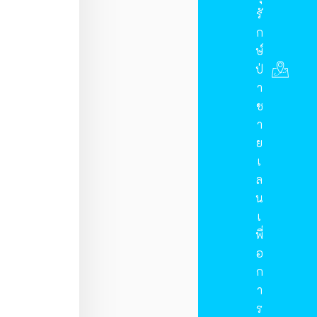
รั
ก
ษ์
ป่
า
ช
า
ย
เ
ล
น
เ
พื่
อ
ก
า
ร