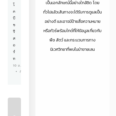
เป็นเอกลักษณ์นี้อย่างใกล้ชิด โดย
โ
ค
ทั่วไปแล้วเส้นทางจะได้รับการดูแลเป็น
บี
อย่างดี และอาจมีป้ายสื่อความหมาย
ช
หรือทัวร์พร้อมไกด์ที่ให้ข้อมูลเกี่ยวกับ
รี
ส
พืช สัตว์ และกระบวนการทาง
อ
นิเวศวิทยาที่พบในป่าชายเลน
ร์
ท
10 ม.ค. 67
ที่พักบางแสน
ก๋
ว