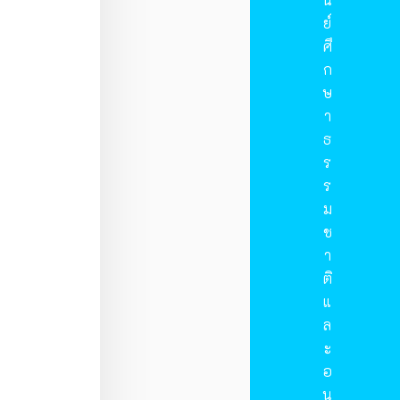
ย์
ศึ
ก
ษ
า
ธ
ร
ร
ม
ช
า
ติ
แ
ล
ะ
อ
นุ