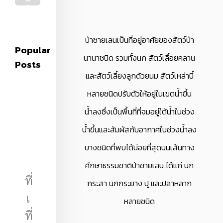
ร้
า
น
ข้
ป่าชายเลนเป็นที่อยู่อาศัยของสัตว์ป่า
Popular
า
นานาชนิด รวมทั้งนก สัตว์เลื้อยคลาน
ง
Posts
ท
และสัตว์เลี้ยงลูกด้วยนม สัตว์เหล่านี้
า
ง
หลายชนิดปรับตัวให้อยู่ในเขตน้ำขึ้น
ที่
ไ
น้ำลงซึ่งเป็นพื้นที่ที่จมอยู่ใต้น้ำในช่วง
ม่
ธ
น้ำขึ้นและสัมผัสกับอากาศในช่วงน้ำลง
ร
บางชนิดที่พบได้บ่อยที่สุดบนเส้นทาง
ร
ม
ศึกษาธรรมชาติป่าชายเลน ได้แก่ นก
ด
า
ที่
กระสา นกกระยาง ปู และปลาหลาก
25 มิ.ย. 64
เ
หลายชนิด
ร้านอาหารบางแสน
ที่