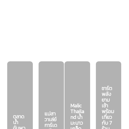
จื้อ
2026
อ่าง
การ
ชลบุรี
ศิลา
ท่อง
1 พ.ค. 69
13 ก.พ. 66
เที่ยวบางแสน
เที่ยว
6 ส.ค. 66
เที่ยวชลบุรี
เที่ยวบางแสน
เชิง
นิเวศ
16 ก.พ. 66
เที่ยวชลบุรี
ชาร์ต
พลัง
ยาม
Malic
เช้า
Thaila
พร้อม
แม่สา
ตลาด
nd น้ำ
เที่ยว
วาเล่ย์
น้ำ
มะนาว
กับ 7
การ์เด
อัมพว
เกล็ด
ร้าน