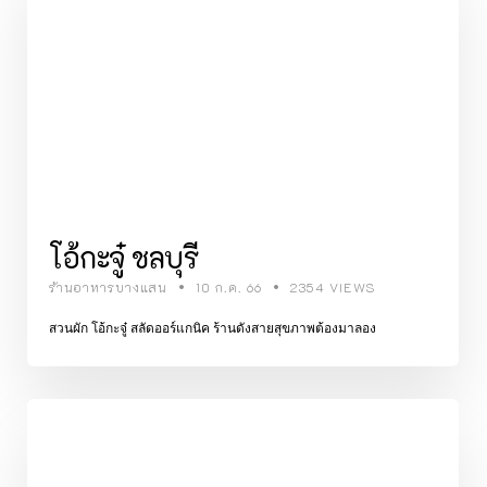
โอ้กะจู๋ ชลบุรี
ร้านอาหารบางแสน
10 ก.ค. 66
2354 VIEWS
สวนผัก โอ้กะจู๋ สลัดออร์แกนิค ร้านดังสายสุขภาพต้องมาลอง