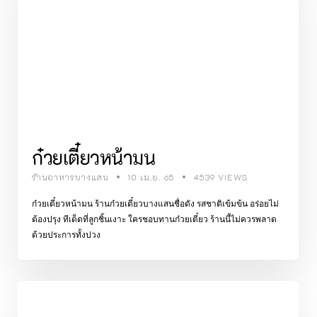
ก๋วยเตี๋ยวหน้ามน
ร้านอาหารบางแสน
10 เม.ย. 65
4539 VIEWS
ก๋วยเตี๋ยวหน้ามน ร้านก๋วยเตี๋ยวบางแสนชื่อดัง รสชาติเข้มข้น อร่อยไม่
ต้องปรุง ทีเด็ดที่ลูกชิ้นเงาะ ใครชอบทานก๋วยเตี๋ยว ร้านนี้ไม่ควรพลาด
ด้วยประการทั้งปวง