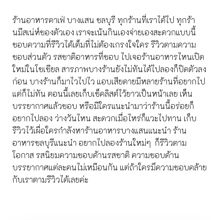
ร้านอาหารคาเฟ่ บางแสน ชลบุรี ทุกร้านที่เราได้ไป ทุกร้า
นมีสเน่ห์ของตัวเอง
เราจะเน้นกินเองจ่ายเองสะดวกแบบนี้
ชอบความที่รีวิวได้เต็มที่ไม่ต้องเกรงใจใคร รีวิวตามความ
ชอบส่วนตัว รสชาติอาหารที่ชอบ ไปเจอร้านอาหารไหนเปิด
ใหม่ในโซเชียล สารภาพบางร้านยังไม่ทันได้ไปลองก็ปิดตัวลง
ก่อน บางร้านก็มาไวไปไว แอบเสียดายมีหลายร้านที่อยากไป
แต่ก็ไม่ทัน ตอนนี้เลยเก็บเช็คลิสต์ไว้ยาวเป็นหน้าเลย เห็น
บรรยากาศแล้วชอบ หรือมีใครแนะนำมาว่าร้านนี้อร่อยก็
อยากไปลอง ว่างวันไหน สะดวกเมื่อไหร่ก็แวะไปทาน เก็บ
รีวิวไว้เผื่อใครกำลังหาร้านอาหารบางแสนแนะนำ ร้าน
อาหารชลบุรีแนะนำ อยากไปลองร้านใหม่ๆ ก็รีวิวตาม
โอกาส รสนิยมความชอบด้านรสชาติ ความชอบด้าน
บรรยากาศแต่ละคนไม่เหมือนกัน แต่ถ้าใครมึความชอบคล้าย
กับเราตามรีวิวได้เลยค่ะ