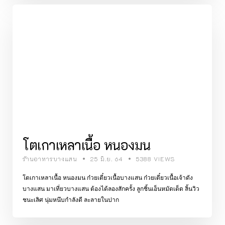
โตเกาเหลาเนื้อ หนองมน
ร้านอาหารบางแสน
25 มิ.ย. 64
5388 VIEWS
โตเกาเหลาเนื้อ หนองมน ก๋วยเตี๋ยวเนื้อบางแสน ก๋วยเตี๋ยวเนื้อเจ้าดัง
บางแสน มาเที่ยวบางแสน ต้องได้ลองสักครั้ง ลูกชิ้นเอ็นหมัดเด็ด ลิ้นวิว
ชนะเลิศ นุ่มหนึบกำลังดี ละลายในปาก