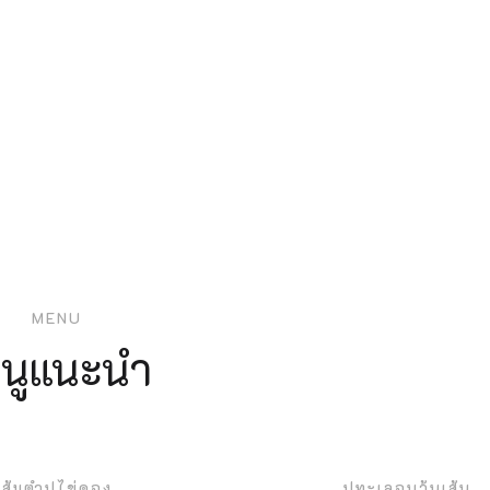
MENU
มนูแนะนำ
ส้มตำปูไข่ดอง
ปูทะเลอบวุ้นเส้น