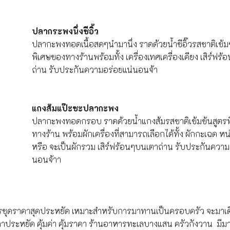
ปลากระพงนึ่งซีอิ้ว
ปลากะพงทอดเนื้อสดๆนำมานึ่ง ราดด้วยน้ำซีอิ๊วรสชาติเข้ม
พิเศษของทางร้านพร้อมทั้ง เครื่องเทศเครื่องเคียง เสิร์ฟร
ถ่าน รับประกันความอร่อยแน่นอนจ้า
แกงส้มแป๊ะซะปลากะพง
ปลากะพงทอดกรอบ ราดด้วยน้ำแกงส้มรสชาติเข้มข้นสูตร
ทางร้าน พร้อมผักเครื่องที่สามารถเลือกได้ทั้ง ผักกะเฉด ห
หรือ จะเป็นผักรวม เสิร์ฟร้อนๆบนเตาถ่าน รับประกันความ
นอนจ้าา
าหารชุดราคาสุดประหยัด เหมาะสำหรับการมาทานเป็นครอบครัว จะมาเดี่
คาประหยัด คุ้มค่า คุ้มราคา ร้านอาหารทะเลบางแสน ครัวกังวาน มีมา