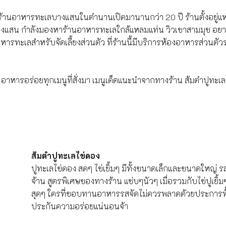
้านอาหารทะเลบางแสนในตำนานเปิดมานานกว่า 20 ปี ร้านตั้งอยู่แ
แสน กำลังมองหาร้านอาหารทะเลใกล้แหลมแท่น วิวเขาสามมุข อยา
รทะเลสำหรับจัดเลี้ยงส่วนตัว ที่ร้านนี้มีบริการห้องอาหารส่วนตัว
 อาหารอร่อยทุกเมนูที่สั่งมา เมนูเด็ดแนะนำจากทางร้าน ส้มตำปูทะเ
ส้มตำปูทะเลไข่ดอง
ปูทะเลไข่ดอง สดๆ ไข่เยิ้มๆ มีทั้งขนาดเล็กและขนาดใหญ่ ร
จ้าน
สูตรพิเศษของทางร้าน
แซ่บๆนัวๆ เมื่อรวมกับไข่ปูเยิ้ม
สุดๆ ใครที่ชอบทานอาหารรสจัดไม่ควรพลาดด้วยประการท
ประกันความอร่อยแน่นอนจ้า