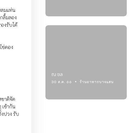
หลมแท่น
กลิ้มลอง
รองรับได้
ลไข่ดอง
ณ ชล
30 ส.ค. 66
ร้านอาหารบางแสน
สชาติจัด
ๆ เข้ากัน
ั้งปวง
รับ