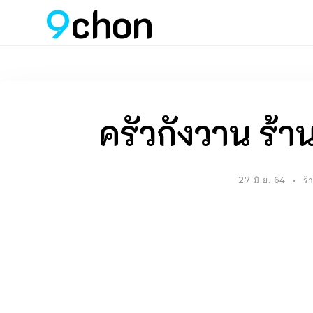
9
chon
ครัวกังวาน ร
27 มิ.ย. 64
ร